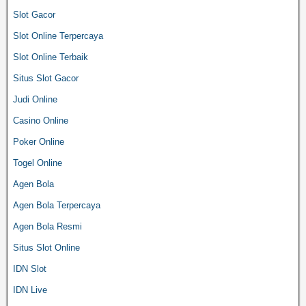
Slot Gacor
Slot Online Terpercaya
Slot Online Terbaik
Situs Slot Gacor
Judi Online
Casino Online
Poker Online
Togel Online
Agen Bola
Agen Bola Terpercaya
Agen Bola Resmi
Situs Slot Online
IDN Slot
IDN Live