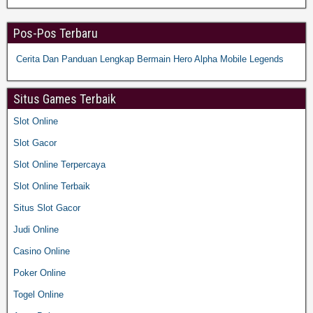
Pos-Pos Terbaru
Cerita Dan Panduan Lengkap Bermain Hero Alpha Mobile Legends
Situs Games Terbaik
Slot Online
Slot Gacor
Slot Online Terpercaya
Slot Online Terbaik
Situs Slot Gacor
Judi Online
Casino Online
Poker Online
Togel Online