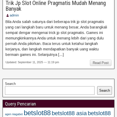
Trik Jp Slot Online Pragmatis Mudah Menang
Banyak
admin
Bila Anda salah satunya dari beberapa trik jp slot pragmatis
yang cari langkah baru untuk menang besar, Anda barangkali
sempat dengar mengenai trick jp slot pragmatis. Games ini
memungkinkannya Anda untuk menang lebih dari yang dulu
pernah Anda pikirkan. Baca terus untuk ketahui langkah
kerjanya, dan langkah mendapatkan banyak uang waktu
bermain games ini. Selanjutnya […]
Updated: September 11, 2025 — 11:19 pm
Read Post
Search
Search
Query Pencarian
betslot88
betslot88 asia
betslot88
agen niagabet