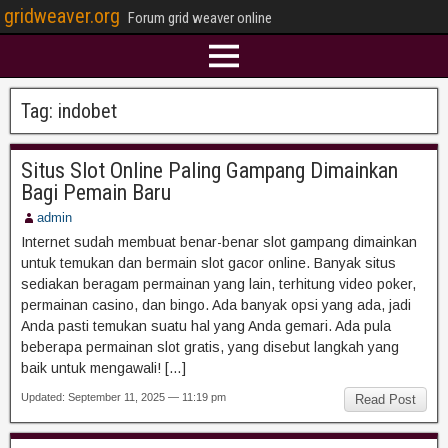
gridweaver.org
Forum grid weaver online
Tag:
indobet
Situs Slot Online Paling Gampang Dimainkan
Bagi Pemain Baru
admin
Internet sudah membuat benar-benar slot gampang dimainkan
untuk temukan dan bermain slot gacor online. Banyak situs
sediakan beragam permainan yang lain, terhitung video poker,
permainan casino, dan bingo. Ada banyak opsi yang ada, jadi
Anda pasti temukan suatu hal yang Anda gemari. Ada pula
beberapa permainan slot gratis, yang disebut langkah yang
baik untuk mengawali! […]
Updated: September 11, 2025 — 11:19 pm
Read Post