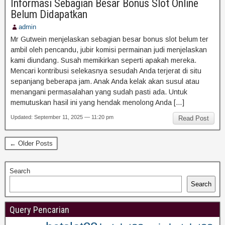
Informasi Sebagian Besar Bonus Slot Online
Belum Didapatkan
admin
Mr Gutwein menjelaskan sebagian besar bonus slot belum ter
ambil oleh pencandu, jubir komisi permainan judi menjelaskan
kami diundang. Susah memikirkan seperti apakah mereka.
Mencari kontribusi selekasnya sesudah Anda terjerat di situ
sepanjang beberapa jam. Anak Anda kelak akan susul atau
menangani permasalahan yang sudah pasti ada. Untuk
memutuskan hasil ini yang hendak menolong Anda […]
Updated: September 11, 2025 — 11:20 pm
Read Post
← Older Posts
Search
Search
Query Pencarian