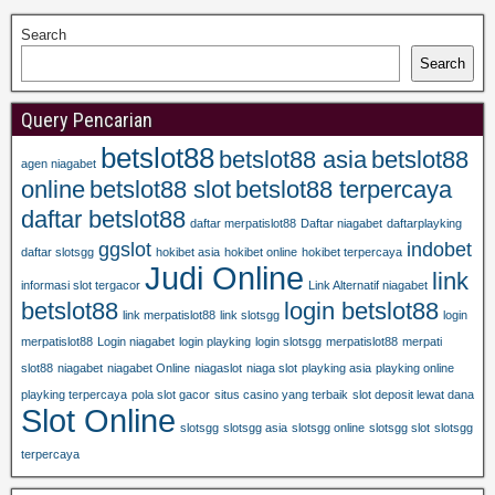
Search
Search
Query Pencarian
betslot88
betslot88 asia
betslot88
agen niagabet
online
betslot88 slot
betslot88 terpercaya
daftar betslot88
daftar merpatislot88
Daftar niagabet
daftarplayking
ggslot
indobet
daftar slotsgg
hokibet asia
hokibet online
hokibet terpercaya
Judi Online
link
informasi slot tergacor
Link Alternatif niagabet
betslot88
login betslot88
link merpatislot88
link slotsgg
login
merpatislot88
Login niagabet
login playking
login slotsgg
merpatislot88
merpati
slot88
niagabet
niagabet Online
niagaslot
niaga slot
playking asia
playking online
playking terpercaya
pola slot gacor
situs casino yang terbaik
slot deposit lewat dana
Slot Online
slotsgg
slotsgg asia
slotsgg online
slotsgg slot
slotsgg
terpercaya