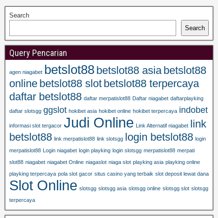
Search
Search
Query Pencarian
betslot88
betslot88 asia
betslot88
agen niagabet
online
betslot88 slot
betslot88 terpercaya
daftar betslot88
daftar merpatislot88
Daftar niagabet
daftarplayking
ggslot
indobet
daftar slotsgg
hokibet asia
hokibet online
hokibet terpercaya
Judi Online
link
informasi slot tergacor
Link Alternatif niagabet
betslot88
login betslot88
link merpatislot88
link slotsgg
login
merpatislot88
Login niagabet
login playking
login slotsgg
merpatislot88
merpati
slot88
niagabet
niagabet Online
niagaslot
niaga slot
playking asia
playking online
playking terpercaya
pola slot gacor
situs casino yang terbaik
slot deposit lewat dana
Slot Online
slotsgg
slotsgg asia
slotsgg online
slotsgg slot
slotsgg
terpercaya