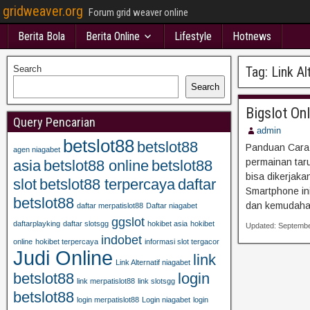
gridweaver.org
Forum grid weaver online
Berita Bola
Berita Online
Lifestyle
Hotnews
Search
Tag:
Link Al
Search
Bigslot Onl
Query Pencarian
admin
betslot88
betslot88
Panduan Cara 
agen niagabet
permainan taru
asia
betslot88 online
betslot88
bisa dikerjaka
slot
betslot88 terpercaya
daftar
Smartphone ini
betslot88
dan kemudahan
daftar merpatislot88
Daftar niagabet
ggslot
daftarplayking
daftar slotsgg
hokibet asia
hokibet
Updated: Septembe
indobet
online
hokibet terpercaya
informasi slot tergacor
Judi Online
link
Link Alternatif niagabet
betslot88
login
link merpatislot88
link slotsgg
betslot88
login merpatislot88
Login niagabet
login