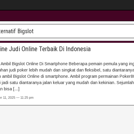
ternatif Bigslot
ine Judi Online Terbaik Di Indonesia
Ambil Bigslot Online Di Smartphone Beberapa pemain pemula yang ing
han judi poker lebih mudah dan singkat dan fleksibel, satu diantarany
n ambil Bigslot Online di smartphone. Ambil program permainan Poker88
 jadi satu diantaranya jalan keluar yang mudah dan kekinian. Sejumla
 bisa […]
r 11, 2025 — 11:25 pm