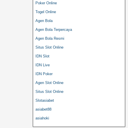
Poker Online
Togel Online
Agen Bola
Agen Bola Terpercaya
Agen Bola Resmi
Situs Slot Online
IDN Slot
IDN Live
IDN Poker
Agen Slot Online
Situs Slot Online
Slotasiabet
asiabet88
asiahoki