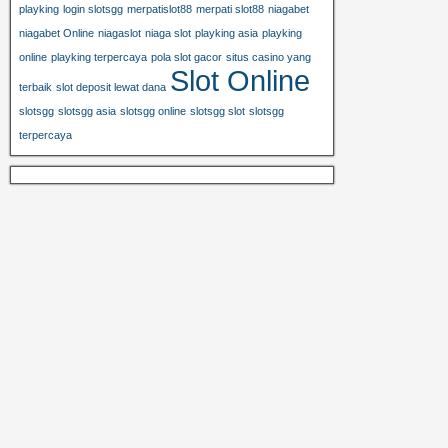
playking
login slotsgg
merpatislot88
merpati slot88
niagabet
niagabet Online
niagaslot
niaga slot
playking asia
playking
online
playking terpercaya
pola slot gacor
situs casino yang
Slot Online
terbaik
slot deposit lewat dana
slotsgg
slotsgg asia
slotsgg online
slotsgg slot
slotsgg
terpercaya