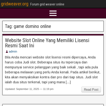
gridweaver.org
Forum grid weaver online
Tag:
game domino online
Website Slot Online Yang Memiliki Lisensi
Resmi Saat Ini
admin
Bila Anda mencari website slot lisensi resmi dipercaya, Anda
harus coba Judi slot. Beberapa situs itu tepercaya dan
mempunyai service pelanggan yang baik sekali , tapi ada pula
beberapa melawan yang perlu Anda kenali. Pada artikel berikut,
kita akan menyaksikan kontra dan pro dari tiap situs. Judi slot
ialah dua situs terkenal, tapi yang mana […]
Updated: September 11, 2025 — 11:19 pm
Read Post