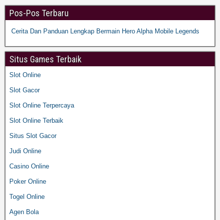
Pos-Pos Terbaru
Cerita Dan Panduan Lengkap Bermain Hero Alpha Mobile Legends
Situs Games Terbaik
Slot Online
Slot Gacor
Slot Online Terpercaya
Slot Online Terbaik
Situs Slot Gacor
Judi Online
Casino Online
Poker Online
Togel Online
Agen Bola