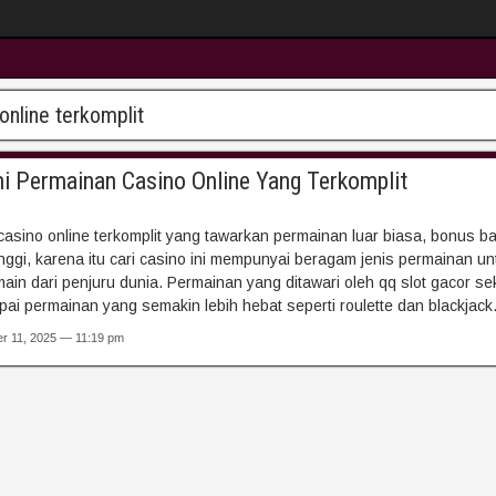
online terkomplit
i Permainan Casino Online Yang Terkomplit
 casino online terkomplit yang tawarkan permainan luar biasa, bonus b
ggi, karena itu cari casino ini mempunyai beragam jenis permainan un
ain dari penjuru dunia. Permainan yang ditawari oleh qq slot gacor seki
mpai permainan yang semakin lebih hebat seperti roulette dan blackjack
r 11, 2025 — 11:19 pm