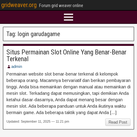
gridweaver.org
Forum grid weaver online
Tag:
login garudagame
Situs Permainan Slot Online Yang Benar-Benar
Terkenal
admin
Permainan website slot benar-benar terkenal di kelompok
beberapa orang. Macamnya bervariatif dan berikan pembayaran
tinggi. Anda bisa memainkan dengan manual atau memainkan di
mesin slot. Terkadang dapat memusingkan, tapi demikian Anda
ketahui dasar-dasarnya, Anda dapat menang besar dengan
mesin slot. Ada beberapa panduan untuk Anda ikutinya waktu
bermain game. Ada beberapa taktik yang dapat Anda […]
Updated: September 11, 2025 — 11:21 pm
Read Post