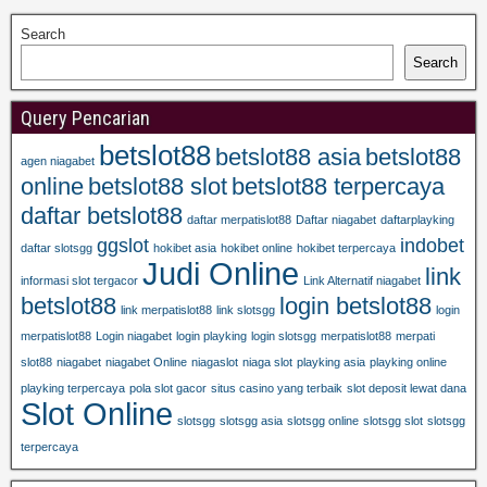
Search
Search
Query Pencarian
betslot88
betslot88 asia
betslot88
agen niagabet
online
betslot88 slot
betslot88 terpercaya
daftar betslot88
daftar merpatislot88
Daftar niagabet
daftarplayking
ggslot
indobet
daftar slotsgg
hokibet asia
hokibet online
hokibet terpercaya
Judi Online
link
informasi slot tergacor
Link Alternatif niagabet
betslot88
login betslot88
link merpatislot88
link slotsgg
login
merpatislot88
Login niagabet
login playking
login slotsgg
merpatislot88
merpati
slot88
niagabet
niagabet Online
niagaslot
niaga slot
playking asia
playking online
playking terpercaya
pola slot gacor
situs casino yang terbaik
slot deposit lewat dana
Slot Online
slotsgg
slotsgg asia
slotsgg online
slotsgg slot
slotsgg
terpercaya