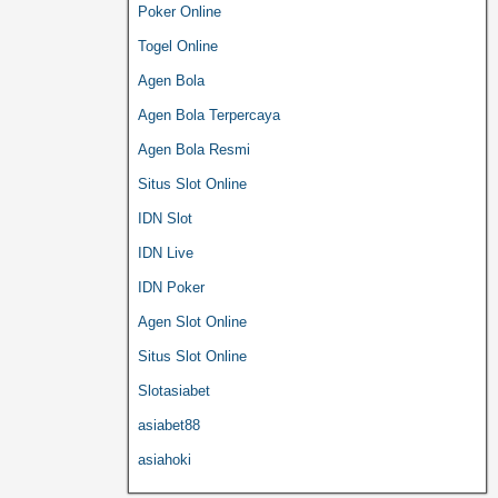
Poker Online
Togel Online
Agen Bola
Agen Bola Terpercaya
Agen Bola Resmi
Situs Slot Online
IDN Slot
IDN Live
IDN Poker
Agen Slot Online
Situs Slot Online
Slotasiabet
asiabet88
asiahoki