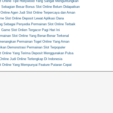
ot Online Tipe Hollywood Yang Sangat Menguntungkan
i Sebagian Besar Bonus Slot Online Belum Didapatkan
 Online Agen Judi Slot Online Terpercaya dan Aman
me Slot Online Deposit Lewat Aplikasi Dana
ng Sebagai Penyedia Permainan Slot Online Terbaik
 Game Slot Onlien Tergacor Pagi Hari Ini
rmainan Slot Online Yang Benar-Benar Terkenal
menangkan Permainan Togel Online Yang Aman
rikan Demonstrasi Permainan Slot Terpopuler
ot Online Yang Terima Deposit Menggunakan Pulsa
Online Judi Online Terlengkap Di Indonesia
ot Online Yang Mempunyai Feature Putaran Cepat