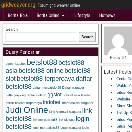
gridweaver.org
Forum grid weaver online
Berita Bola
Berita Online
Lifestyle
Hotnews
Search
Search
Query Pencarian
Posts: 34
betslot88
betslot88
agen niagabet
asia
betslot88 online
betslot88
Latest Posts
slot
betslot88 terpercaya
daftar
Cerita D
betslot88
Waktu Ya
daftar merpatislot88
Daftar niagabet
Situs Re
ggslot
daftarplayking
daftar slotsgg
hokibet asia
hokibet
Website 
indobet
online
hokibet terpercaya
informasi slot tergacor
Situs Sl
Judi Online
link
Link Alternatif niagabet
Trik Jp 
betslot88
login
Situs Pe
link merpatislot88
link slotsgg
betslot88
Situs Pe
login merpatislot88
Login niagabet
login