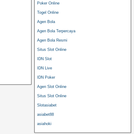
Poker Online
Togel Online
Agen Bola
Agen Bola Terpercaya
Agen Bola Resmi
Situs Slot Online
IDN Slot
IDN Live
IDN Poker
Agen Slot Online
Situs Slot Online
Slotasiabet
asiabet88
asiahoki